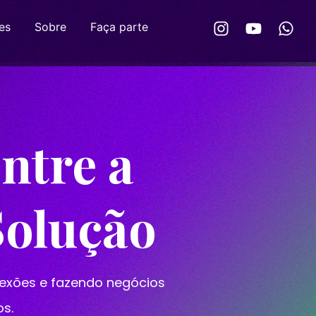
es
Sobre
Faça parte
ntre a
Solução
exões e fazendo negócios
os.