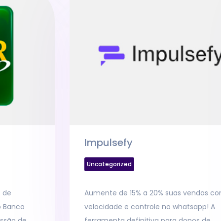
Impulsefy
Uncategorized
o de
Aumente de 15% a 20% suas vendas c
o Banco
velocidade e controle no whatsapp! A
issão de
ferramenta definitiva para donos de