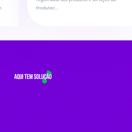
m
Produtec….